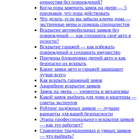
ценностям без повреждений?
Когда пора заменить замок на двери — 5
признаков, что пора действовать
Что делать, если вы забыли ключи дома —
экстренные меры и помощь специалистов
Вскрытие автомобильных замков без
повреждений — как сохранить своё авто в
целости?
Вскрытие гаражей — как избежать
повреждений и сохранить имущество
Причины блокировки дверей авто и как
безопасно их вскрыть
Какие замки авто и гаражей защищают
лучше всего
Как вскрыть гаражный замок
Аварийное вскрытие замков
Замок на дверь — элементы и механизмы
Какой замок выбрать для дома и квартиры —
советы экспертов
Рейтинг надёжных замков — лучшие
варианты для вашей безопасности
Этапы профессионального вскрытия замков
— как это работает?
Сравнение традиционных и умных замков
— что выбрать?