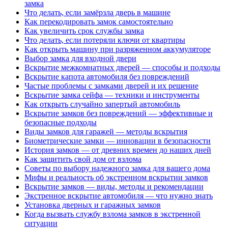
замка
Что делать, если замёрзла дверь в машине
Как перекодировать замок самостоятельно
Как увеличить срок службы замка
Что делать, если потеряли ключи от квартиры
Как открыть машину при разряженном аккумуляторе
Выбор замка для входной двери
Вскрытие межкомнатных дверей — способы и подходы
Вскрытие капота автомобиля без повреждений
Частые проблемы с замками дверей и их решение
Вскрытие замка сейфа — техники и инструменты
Как открыть случайно запертый автомобиль
Вскрытие замков без повреждений — эффективные и
безопасные подходы
Виды замков для гаражей — методы вскрытия
Биометрические замки — инновации в безопасности
История замков — от древних времен до наших дней
Как защитить свой дом от взлома
Советы по выбору надежного замка для вашего дома
Мифы и реальность об экстренном вскрытии замков
Вскрытие замков — виды, методы и рекомендации
Экстренное вскрытие автомобиля — что нужно знать
Установка дверных и гаражных замков
Когда вызвать службу взлома замков в экстренной
ситуации