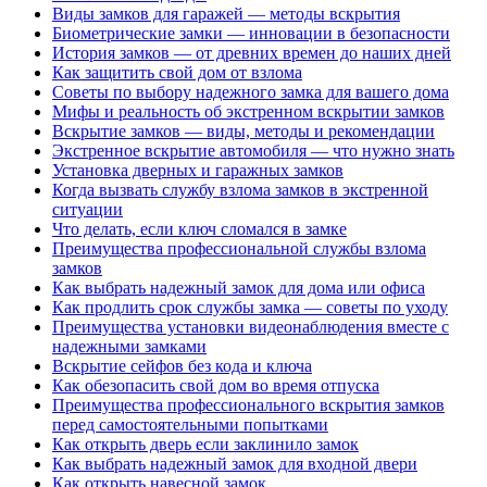
Виды замков для гаражей — методы вскрытия
Биометрические замки — инновации в безопасности
История замков — от древних времен до наших дней
Как защитить свой дом от взлома
Советы по выбору надежного замка для вашего дома
Мифы и реальность об экстренном вскрытии замков
Вскрытие замков — виды, методы и рекомендации
Экстренное вскрытие автомобиля — что нужно знать
Установка дверных и гаражных замков
Когда вызвать службу взлома замков в экстренной
ситуации
Что делать, если ключ сломался в замке
Преимущества профессиональной службы взлома
замков
Как выбрать надежный замок для дома или офиса
Как продлить срок службы замка — советы по уходу
Преимущества установки видеонаблюдения вместе с
надежными замками
Вскрытие сейфов без кода и ключа
Как обезопасить свой дом во время отпуска
Преимущества профессионального вскрытия замков
перед самостоятельными попытками
Как открыть дверь если заклинило замок
Как выбрать надежный замок для входной двери
Как открыть навесной замок