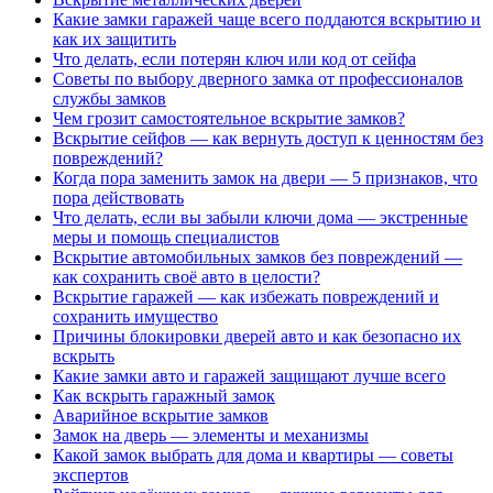
Какие замки гаражей чаще всего поддаются вскрытию и
как их защитить
Что делать, если потерян ключ или код от сейфа
Советы по выбору дверного замка от профессионалов
службы замков
Чем грозит самостоятельное вскрытие замков?
Вскрытие сейфов — как вернуть доступ к ценностям без
повреждений?
Когда пора заменить замок на двери — 5 признаков, что
пора действовать
Что делать, если вы забыли ключи дома — экстренные
меры и помощь специалистов
Вскрытие автомобильных замков без повреждений —
как сохранить своё авто в целости?
Вскрытие гаражей — как избежать повреждений и
сохранить имущество
Причины блокировки дверей авто и как безопасно их
вскрыть
Какие замки авто и гаражей защищают лучше всего
Как вскрыть гаражный замок
Аварийное вскрытие замков
Замок на дверь — элементы и механизмы
Какой замок выбрать для дома и квартиры — советы
экспертов