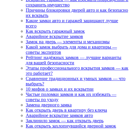
сохранить имущество
Причины блокировки дверей авто и как безопасно
их вскрыть
Какие замки авто и гаражей защищают лучше
всего
Как вскрыть гаражный замок
Аварийное вскрытие замков
Замок на дверь — элементы и механизмы
Какой замок выбрать для дома и квартиры —
советы экспертов
Рейтинг надёжных замков — лучшие варианты
для вашей безопасности
Этапы профессионального вскрытия замков — как
это работает?
Сравнение традиционных и умных замков — что
выбрать?
10 мифов о замках и их вскрытии
Частые поломки замков и как их избежать —
советы по уходу
Замена дверного замка
Как открыть дверь в квартиру без ключа
Аварийное вскрытие замков авто
Заклинило замок — как открыть дверь
Как открыть захлопнувшийся дверной замок