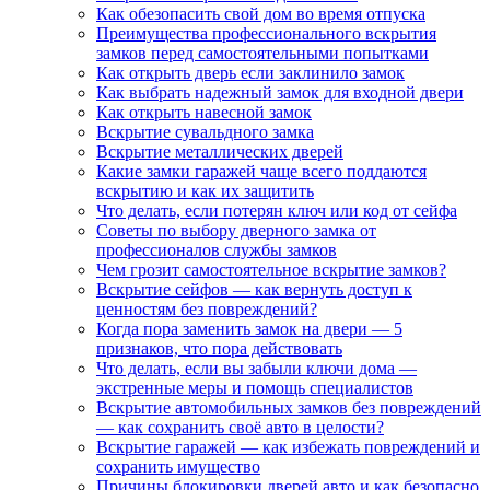
Как обезопасить свой дом во время отпуска
Преимущества профессионального вскрытия
замков перед самостоятельными попытками
Как открыть дверь если заклинило замок
Как выбрать надежный замок для входной двери
Как открыть навесной замок
Вскрытие сувальдного замка
Вскрытие металлических дверей
Какие замки гаражей чаще всего поддаются
вскрытию и как их защитить
Что делать, если потерян ключ или код от сейфа
Советы по выбору дверного замка от
профессионалов службы замков
Чем грозит самостоятельное вскрытие замков?
Вскрытие сейфов — как вернуть доступ к
ценностям без повреждений?
Когда пора заменить замок на двери — 5
признаков, что пора действовать
Что делать, если вы забыли ключи дома —
экстренные меры и помощь специалистов
Вскрытие автомобильных замков без повреждений
— как сохранить своё авто в целости?
Вскрытие гаражей — как избежать повреждений и
сохранить имущество
Причины блокировки дверей авто и как безопасно