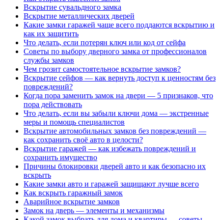
Вскрытие сувальдного замка
Вскрытие металлических дверей
Какие замки гаражей чаще всего поддаются вскрытию и
как их защитить
Что делать, если потерян ключ или код от сейфа
Советы по выбору дверного замка от профессионалов
службы замков
Чем грозит самостоятельное вскрытие замков?
Вскрытие сейфов — как вернуть доступ к ценностям без
повреждений?
Когда пора заменить замок на двери — 5 признаков, что
пора действовать
Что делать, если вы забыли ключи дома — экстренные
меры и помощь специалистов
Вскрытие автомобильных замков без повреждений —
как сохранить своё авто в целости?
Вскрытие гаражей — как избежать повреждений и
сохранить имущество
Причины блокировки дверей авто и как безопасно их
вскрыть
Какие замки авто и гаражей защищают лучше всего
Как вскрыть гаражный замок
Аварийное вскрытие замков
Замок на дверь — элементы и механизмы
Какой замок выбрать для дома и квартиры — советы