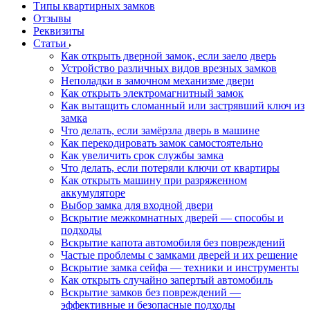
Типы квартирных замков
Отзывы
Реквизиты
Статьи
Как открыть дверной замок, если заело дверь
Устройство различных видов врезных замков
Неполадки в замочном механизме двери
Как открыть электромагнитный замок
Как вытащить сломанный или застрявший ключ из
замка
Что делать, если замёрзла дверь в машине
Как перекодировать замок самостоятельно
Как увеличить срок службы замка
Что делать, если потеряли ключи от квартиры
Как открыть машину при разряженном
аккумуляторе
Выбор замка для входной двери
Вскрытие межкомнатных дверей — способы и
подходы
Вскрытие капота автомобиля без повреждений
Частые проблемы с замками дверей и их решение
Вскрытие замка сейфа — техники и инструменты
Как открыть случайно запертый автомобиль
Вскрытие замков без повреждений —
эффективные и безопасные подходы