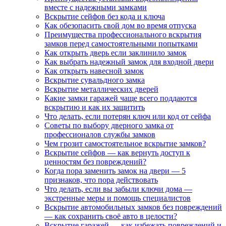
вместе с надежными замками
Вскрытие сейфов без кода и ключа
Как обезопасить свой дом во время отпуска
Преимущества профессионального вскрытия
замков перед самостоятельными попытками
Как открыть дверь если заклинило замок
Как выбрать надежный замок для входной двери
Как открыть навесной замок
Вскрытие сувальдного замка
Вскрытие металлических дверей
Какие замки гаражей чаще всего поддаются
вскрытию и как их защитить
Что делать, если потерян ключ или код от сейфа
Советы по выбору дверного замка от
профессионалов службы замков
Чем грозит самостоятельное вскрытие замков?
Вскрытие сейфов — как вернуть доступ к
ценностям без повреждений?
Когда пора заменить замок на двери — 5
признаков, что пора действовать
Что делать, если вы забыли ключи дома —
экстренные меры и помощь специалистов
Вскрытие автомобильных замков без повреждений
— как сохранить своё авто в целости?
Вскрытие гаражей — как избежать повреждений и