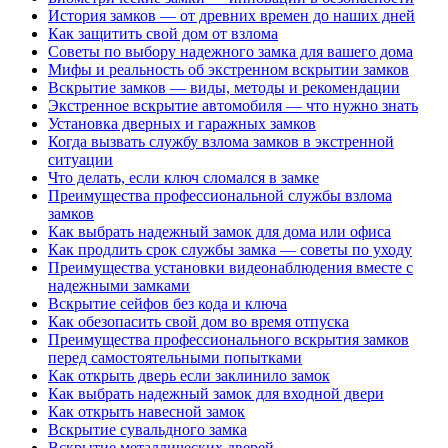
История замков — от древних времен до наших дней
Как защитить свой дом от взлома
Советы по выбору надежного замка для вашего дома
Мифы и реальность об экстренном вскрытии замков
Вскрытие замков — виды, методы и рекомендации
Экстренное вскрытие автомобиля — что нужно знать
Установка дверных и гаражных замков
Когда вызвать службу взлома замков в экстренной
ситуации
Что делать, если ключ сломался в замке
Преимущества профессиональной службы взлома
замков
Как выбрать надежный замок для дома или офиса
Как продлить срок службы замка — советы по уходу
Преимущества установки видеонаблюдения вместе с
надежными замками
Вскрытие сейфов без кода и ключа
Как обезопасить свой дом во время отпуска
Преимущества профессионального вскрытия замков
перед самостоятельными попытками
Как открыть дверь если заклинило замок
Как выбрать надежный замок для входной двери
Как открыть навесной замок
Вскрытие сувальдного замка
Вскрытие металлических дверей