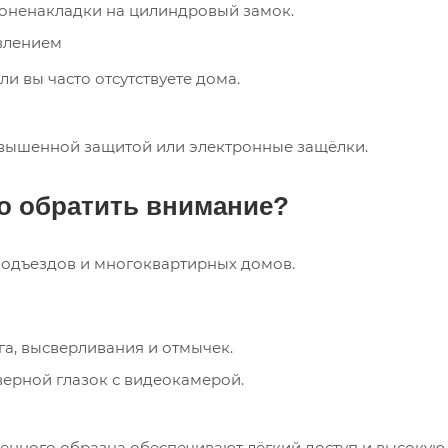
оненакладки на цилиндровый замок.
влением
и вы часто отсутствуете дома.
овышенной защитой или электронные защёлки.
то обратить внимание?
подъездов и многоквартирных домов.
га, высверливания и отмычек.
ерной глазок с видеокамерой.
нного образца обеспечивают лёгкий доступ и высокую 