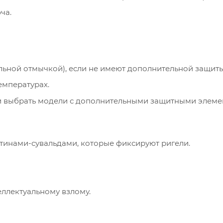
ча.
ьной отмычкой), если не имеют дополнительной защиты
емпературах.
ли выбрать модели с дополнительными защитными элеме
тинами-сувальдами, которые фиксируют ригели.
еллектуальному взлому.